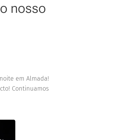
ao nosso
 noite em Almada!
ecto! Continuamos