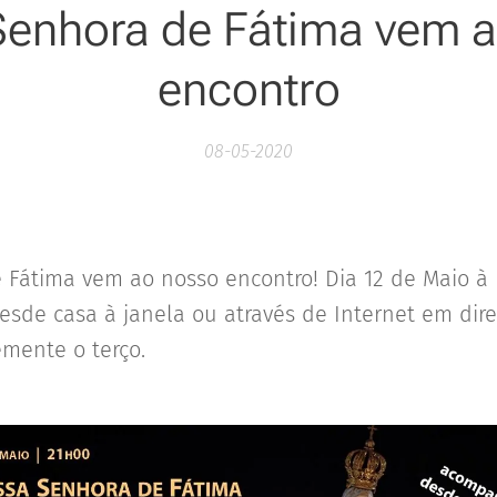
enhora de Fátima vem 
encontro
08-05-2020
 Fátima vem ao nosso encontro! Dia 12 de Maio à
de casa à janela ou através de Internet em dir
emente o terço.