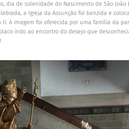
, dia de solenidade do Nascimento de São João B
elebrada, a Igreja da Assunção foi benzida e col
 II. A imagem foi oferecida por uma família da pa
olaco indo ao encontro do desejo que desconheci
!