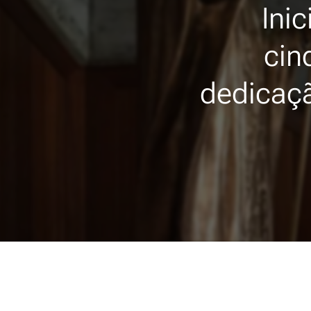
Ini
cin
dedicaçã