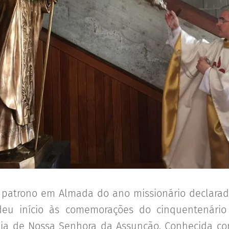
o patrono em Almada do ano missionário declarad
eu início às comemorações do cinquentenário
eja de Nossa Senhora da Assunção. Conhecida co