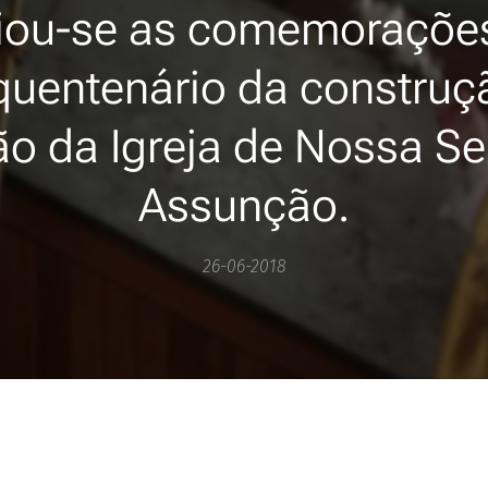
ciou-se as comemoraçõe
quentenário da construç
o da Igreja de Nossa S
Assunção.
26-06-2018