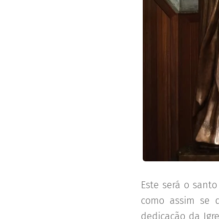
Este será o sant
como assim se d
dedicação da Igr