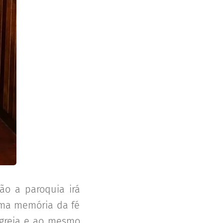
ão a paroquia irá
uma memória da fé
igreja e ao mesmo