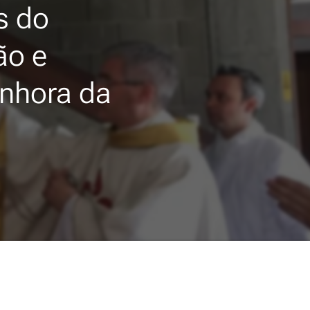
s do
ão e
enhora da