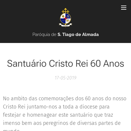
Paróquia de
S. Tiago de Almada
Santuário Cristo Rei 60 Anos
17-05-2019
No ambito das comemorações dos 60 anos do nosso
Cristo Rei juntamo-nos a toda a diocese para
festejar e homenagear este santuário que traz
imenso bem aos peregrinos de diversas partes de